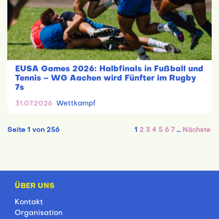
EUSA Games 2026: Halbfinals in Fußball und
Tennis – WG Aachen wird Fünfter im Rugby
7s
31.07.2026
Wettkampf
Seite 1 von 256
1
2
3
4
5
6
7
…
Nächste
ÜBER UNS
Kontakt
Organisation