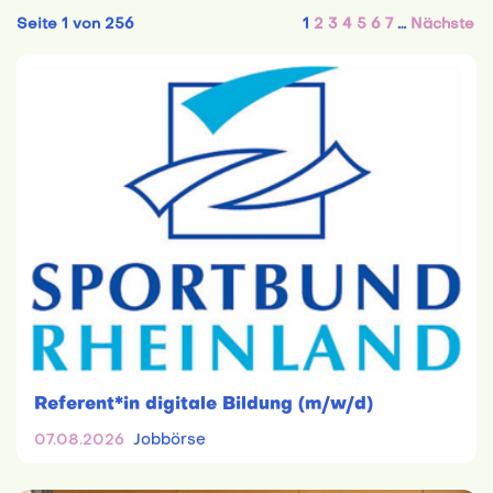
Seite 1 von 256
1
2
3
4
5
6
7
…
Nächste
Referent*in digitale Bildung (m/w/d)
07.08.2026
Jobbörse