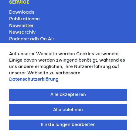
SERVICE
Downloads
Publikationen
Newsletter
Newsarchiv
Podcast: adh On Air
Jobbörse
Rankings
Auf unserer Webseite werden Cookies verwendet.
Servicepartner
Einige davon werden zwingend benötigt, während es
HSP-Onlinekurse
uns andere ermöglichen, Ihre Nutzererfahrung auf
unserer Webseite zu verbessern.
PRESSE
Datenschutzerklärung
Pressemitteilungen
Kontakt
Alle akzeptieren
Fotodatenbank
Alle ablehnen
© 2026 ALLGEMEINER DEUTSCHER
HOCHSCHULSPORTVERBAND E.V.
Einstellungen bearbeiten
IMPRESSUM
DATENSCHUTZERKLÄRUNG