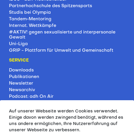
Partnerhochschule des Spitzensports
Studis bei Olympia
Tandem-Mentoring
Internat. Wettkämpfe
#AKTIV! gegen sexualisierte und interpersonale
Gewalt
Uni-Liga
GRIP - Plattform für Umwelt und Gemeinschaft
SERVICE
Downloads
Publikationen
Newsletter
Newsarchiv
Podcast: adh On Air
Jobbörse
Rankings
Auf unserer Webseite werden Cookies verwendet.
Servicepartner
Einige davon werden zwingend benötigt, während es
HSP-Onlinekurse
uns andere ermöglichen, Ihre Nutzererfahrung auf
unserer Webseite zu verbessern.
PRESSE