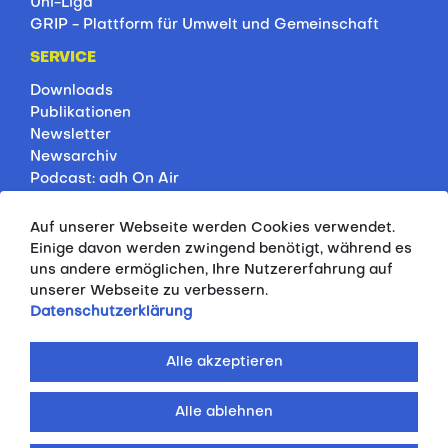
Uni-Liga
GRIP - Plattform für Umwelt und Gemeinschaft
SERVICE
Downloads
Publikationen
Newsletter
Newsarchiv
Podcast: adh On Air
Jobbörse
Rankings
Auf unserer Webseite werden Cookies verwendet.
Servicepartner
Einige davon werden zwingend benötigt, während es
HSP-Onlinekurse
uns andere ermöglichen, Ihre Nutzererfahrung auf
unserer Webseite zu verbessern.
PRESSE
Datenschutzerklärung
Pressemitteilungen
Kontakt
Alle akzeptieren
Fotodatenbank
Alle ablehnen
© 2026 ALLGEMEINER DEUTSCHER