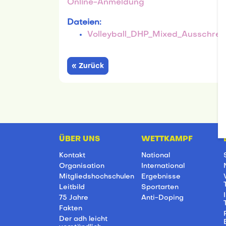
Online-Anmeldung
Dateien:
Volleyball_DHP_Mixed_Ausschre
« Zurück
ÜBER UNS
WETTKAMPF
Kontakt
National
Organisation
International
Mitgliedshochschulen
Ergebnisse
Leitbild
Sportarten
75 Jahre
Anti-Doping
Fakten
Der adh leicht