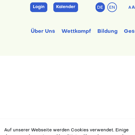
Login
Kalender
DE
EN
A
A
Über Uns
Wettkampf
Bildung
Ges
Teilnehmenden ggf. flexible Hotel- und Bahnticketbuc
Auf unserer Webseite werden Cookies verwendet. Einige