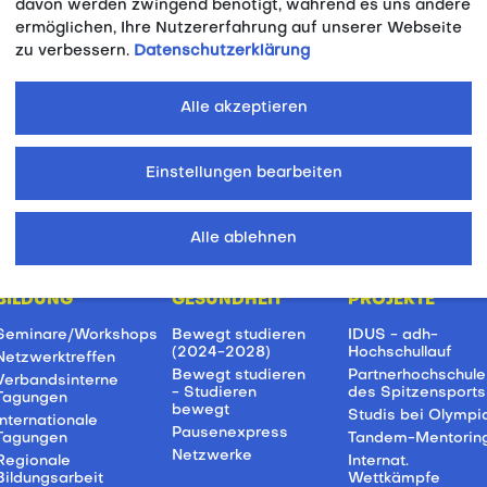
davon werden zwingend benötigt, während es uns andere
ermöglichen, Ihre Nutzererfahrung auf unserer Webseite
zu verbessern.
Datenschutzerklärung
ibung_2026_CD.pdf
Alle akzeptieren
Einstellungen bearbeiten
Alle ablehnen
BILDUNG
GESUNDHEIT
PROJEKTE
Seminare/Workshops
Bewegt studieren
IDUS - adh-
(2024-2028)
Hochschullauf
Netzwerktreffen
Bewegt studieren
Partnerhochschule
Verbandsinterne
- Studieren
des Spitzensports
Tagungen
bewegt
Studis bei Olympi
Internationale
Pausenexpress
Tagungen
Tandem-Mentorin
Netzwerke
Regionale
Internat.
Bildungsarbeit
Wettkämpfe