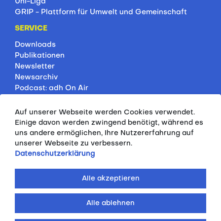
Uni-Liga
GRIP - Plattform für Umwelt und Gemeinschaft
SERVICE
Downloads
Publikationen
Newsletter
Newsarchiv
Podcast: adh On Air
Jobbörse
Rankings
Auf unserer Webseite werden Cookies verwendet.
Servicepartner
Einige davon werden zwingend benötigt, während es
HSP-Onlinekurse
uns andere ermöglichen, Ihre Nutzererfahrung auf
unserer Webseite zu verbessern.
PRESSE
Datenschutzerklärung
Pressemitteilungen
Kontakt
Alle akzeptieren
Fotodatenbank
Alle ablehnen
© 2026 ALLGEMEINER DEUTSCHER