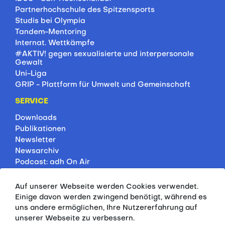
Partnerhochschule des Spitzensports
Studis bei Olympia
Tandem-Mentoring
Internat. Wettkämpfe
#AKTIV! gegen sexualisierte und interpersonale
Gewalt
Uni-Liga
GRIP - Plattform für Umwelt und Gemeinschaft
SERVICE
Downloads
Publikationen
Newsletter
Newsarchiv
Podcast: adh On Air
Jobbörse
Rankings
Auf unserer Webseite werden Cookies verwendet.
Servicepartner
Einige davon werden zwingend benötigt, während es
HSP-Onlinekurse
uns andere ermöglichen, Ihre Nutzererfahrung auf
unserer Webseite zu verbessern.
PRESSE