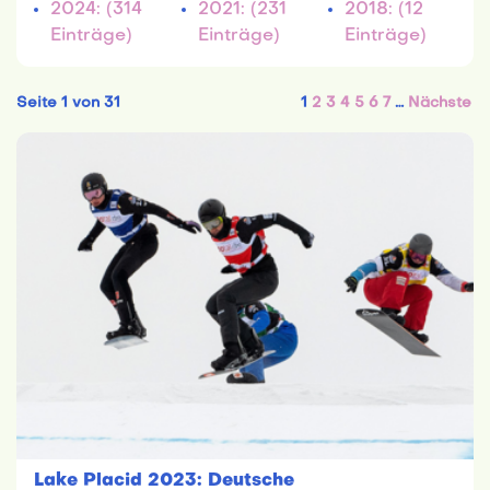
2024: (314
2021: (231
2018: (12
Einträge)
Einträge)
Einträge)
Seite 1 von 31
1
2
3
4
5
6
7
…
Nächste
Lake Placid 2023: Deutsche