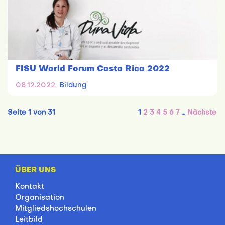
FISU World Forum Costa Rica 2022
08.12.2022
Bildung
Seite 1 von 31
1
2
3
4
5
6
7
…
Nächste
ÜBER UNS
Kontakt
Organisation
Mitgliedshochschulen
Leitbild