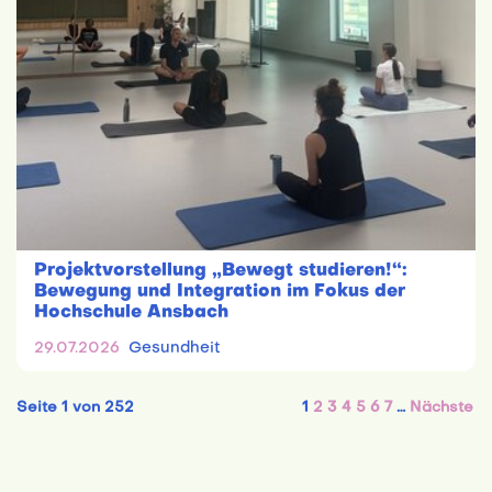
Projektvorstellung „Bewegt studieren!“:
Bewegung und Integration im Fokus der
Hochschule Ansbach
29.07.2026
Gesundheit
Seite 1 von 252
1
2
3
4
5
6
7
…
Nächste