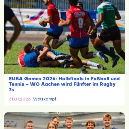
EUSA Games 2026: Halbfinals in Fußball und
Tennis – WG Aachen wird Fünfter im Rugby
7s
31.07.2026
Wettkampf