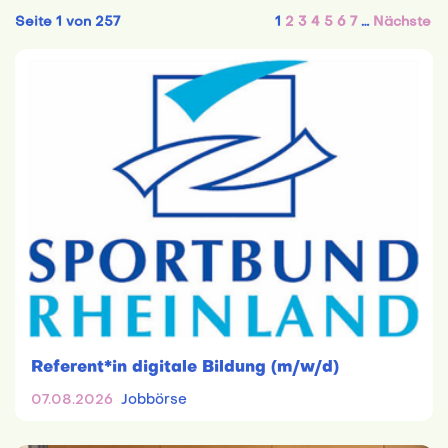
Seite 1 von 257
1
2
3
4
5
6
7
…
Nächste
Referent*in digitale Bildung (m/w/d)
07.08.2026
Jobbörse