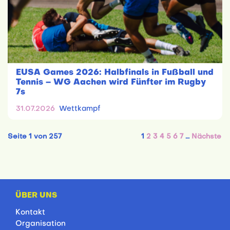
EUSA Games 2026: Halbfinals in Fußball und
Tennis – WG Aachen wird Fünfter im Rugby
7s
31.07.2026
Wettkampf
Seite 1 von 257
1
2
3
4
5
6
7
…
Nächste
ÜBER UNS
Kontakt
Organisation