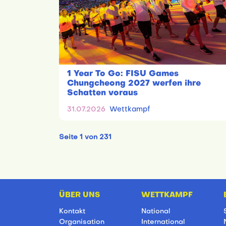
1 Year To Go: FISU Games
Chungcheong 2027 werfen ihre
Schatten voraus
31.07.2026
Wettkampf
Seite 1 von 231
ÜBER UNS
WETTKAMPF
Kontakt
National
Organisation
International