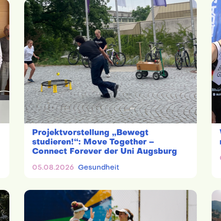
Projektvorstellung „Bewegt
studieren!“: Move Together –
Connect Forever der Uni Augsburg
05.08.2026
Gesundheit