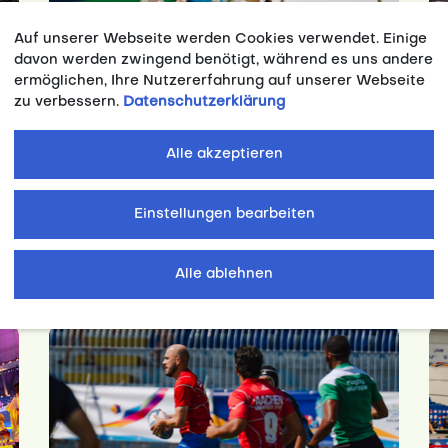
Auf unserer Webseite werden Cookies verwendet. Einige
davon werden zwingend benötigt, während es uns andere
ermöglichen, Ihre Nutzererfahrung auf unserer Webseite
zu verbessern.
Datenschutzerklärung
Alle akzeptieren
EUSA Games 2026: WG Köln feiert
Einstellungen bearbeiten
Tennis-Gold – weitere Medaillen im
Badminton und Fußball
Alle ablehnen
02.08.2026
Wettkampf