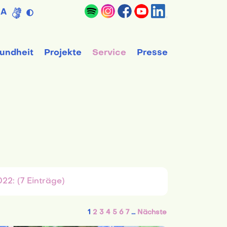
A
undheit
Projekte
Service
Presse
2022: (7 Einträge)
1
2
3
4
5
6
7
…
Nächste