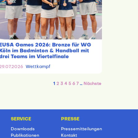
EUSA Games 2026: Bronze für WG
Köln im Badminton & Handball mit
drei Teams im Viertelfinale
29.07.2026
Wettkampf
1
2
3
4
5
6
7
…
Nächste
SERVICE
PRESSE
Downloads
Pressemitteilungen
Publikationen
Kontakt