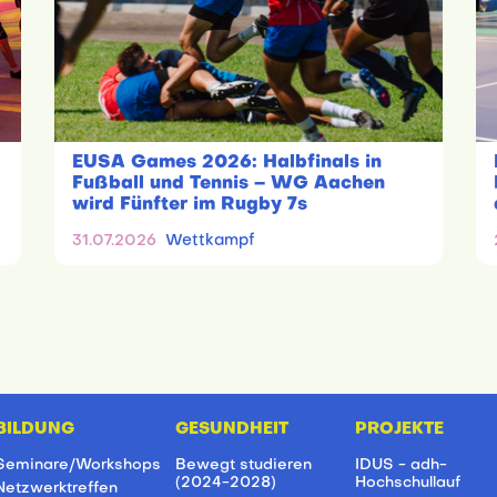
EUSA Games 2026: Halbfinals in
Fußball und Tennis – WG Aachen
wird Fünfter im Rugby 7s
31.07.2026
Wettkampf
BILDUNG
GESUNDHEIT
PROJEKTE
Seminare/Workshops
Bewegt studieren
IDUS - adh-
(2024-2028)
Hochschullauf
Netzwerktreffen