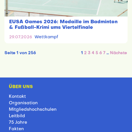
EUSA Games 2026: Medaille im Badminton
& Fußball-Krimi ums Viertelfinale
29.07.2026
Wettkampf
Seite 1 von 256
1
2
3
4
5
6
7
…
Nächste
ÜBER UNS
Kontakt
Organisation
Mitgliedshochschulen
Leitbild
75 Jahre
Fakten