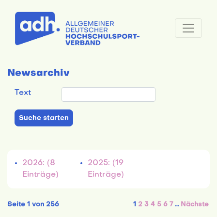
Newsarchiv
Text
2026: (8
2025: (19
Einträge)
Einträge)
Seite 1 von 256
1
2
3
4
5
6
7
…
Nächste