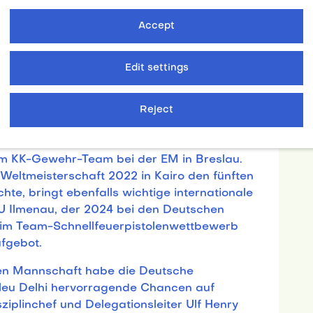
Favoritenrolle trägt. Auch Robin Walter (HS
Accept
ischen Spielen in Paris mit der Luftpistole
 Erfahrung mit.
Edit settings
n verstärkt, die bereits bei internationalen
n. Franka Janßen (TU Dortmund) und Michelle
er Europameisterschaft in Hamar (Norwegen)
Reject
stian Blos (Uni Köln) dort den fünften Platz
n) sicherte sich 2022 Bronze im KK-Gewehr-
im KK-Gewehr-Team bei der EM in Breslau.
 Weltmeisterschaft 2022 in Kairo den fünften
chte, bringt ebenfalls wichtige internationale
TU Ilmenau, der 2024 bei den Deutschen
 im Team-Schnellfeuerpistolenwettbewerb
fgebot.
hen Mannschaft habe die Deutsche
Neu Delhi hervorragende Chancen auf
ziplinchef und Delegationsleiter Ulf Henry