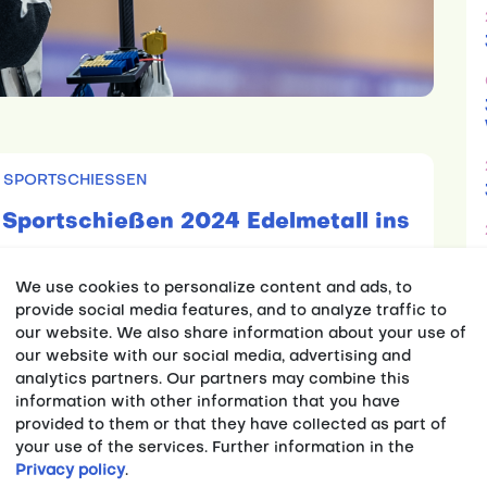
,
SPORTSCHIESSEN
Sportschießen 2024 Edelmetall ins
We use cookies to personalize content and ads, to
ie Deutsche Studierenden Nationalmannschaft
provide social media features, and to analyze traffic to
our website. We also share information about your use of
hip des Jahres 2024 statt. Bei der WUC
our website with our social media, advertising and
dierende aus 25 Nationen in Indien erwartet,
analytics partners. Our partners may combine this
en zu schießen. adh-Disziplinchef
information with other information that you have
nn tritt die Reise durchaus zuversichtlich an.
provided to them or that they have collected as part of
your use of the services. Further information in the
a Janßen (HS Weihenstephan-Triesdorf), die
Privacy policy
.
tgewehr, Luftgewehr Mix, KK-Gewehr) sowie als