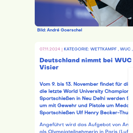
Bild: André Goerschel
07.11.2024 |
KATEGORIE: WETTKAMPF ,
WUC 
Deutschland nimmt bei WUC 
Visier
Vom 9. bis 13. November findet für d
die letzte World University Champions
Sportschießen in Neu Delhi werden Stu
um mit Gewehr und Pistole um Medaill
Sportschießen Ulf Henry Becker-Thurma
Angeführt wird das Aufgebot von Ann
als Olympiateilnehmerin in Paris (Luf