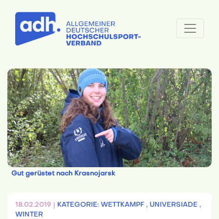
Gut gerüstet nach Krasnojarsk
18.02.2019 |
KATEGORIE: WETTKAMPF ,
UNIVERSIADE ,
WINTER