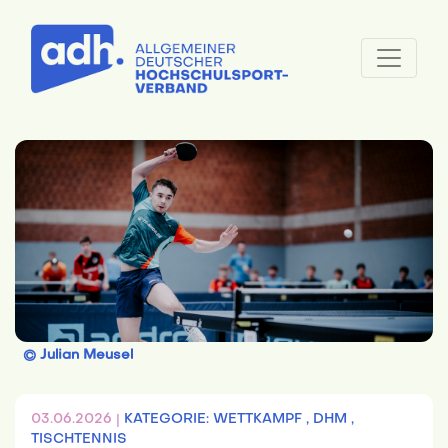
© Julian Meusel
03.06.2026 |
KATEGORIE: WETTKAMPF ,
DHM ,
TISCHTENNIS