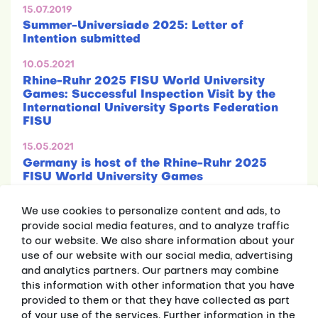
15.07.2019
Summer-Universiade 2025: Letter of
Intention submitted
10.05.2021
Rhine-Ruhr 2025 FISU World University
Games: Successful Inspection Visit by the
International University Sports Federation
FISU
15.05.2021
Germany is host of the Rhine-Ruhr 2025
FISU World University Games
We use cookies to personalize content and ads, to
provide social media features, and to analyze traffic
to our website. We also share information about your
use of our website with our social media, advertising
and analytics partners. Our partners may combine
this information with other information that you have
Press releases
provided to them or that they have collected as part
Fakten
of your use of the services. Further information in the