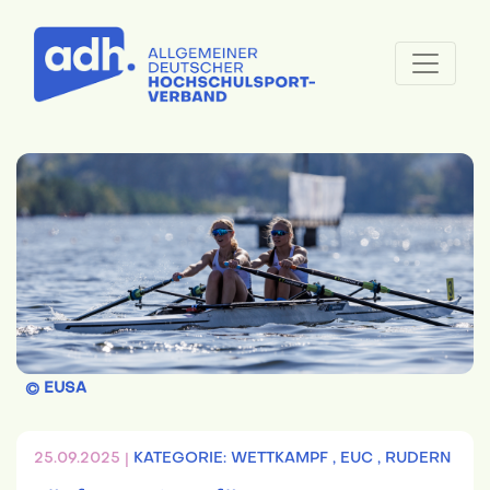
© EUSA
25.09.2025 |
KATEGORIE: WETTKAMPF ,
EUC ,
RUDERN